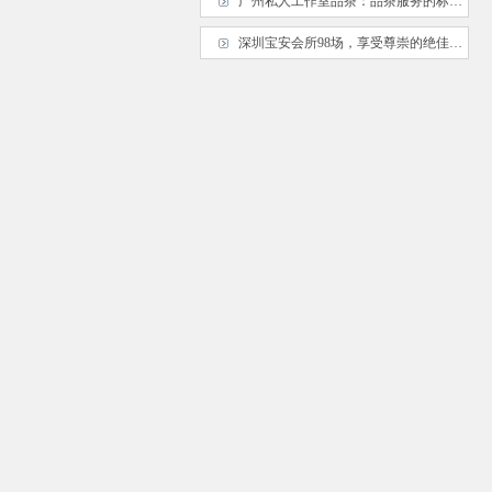
‌广州私人工作室品茶‌：品茶服务的标准化与个性化
深圳宝安会所98场，享受尊崇的绝佳去处